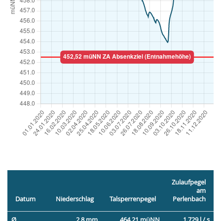
Zulaufpegel
am
Datum
Niederschlag
Talsperrenpegel
Perlenbach
Ø
2,8 mm
464,21 müNN
1.729 l / s