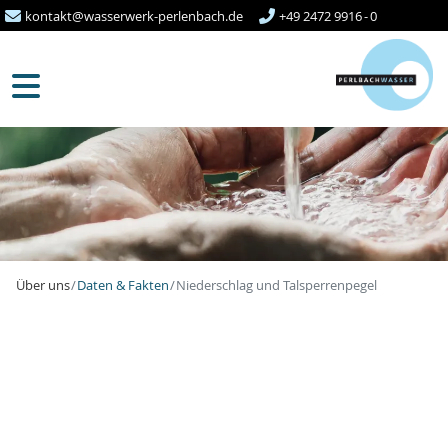
kontakt@wasserwerk-perlenbach.de
+49 2472 9916 - 0
Über uns
Daten & Fakten
Niederschlag und Talsperrenpegel