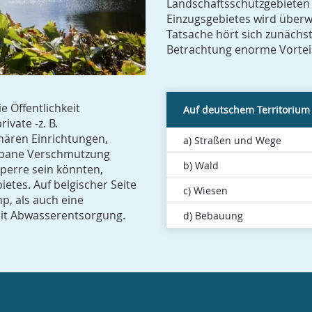
Landschaftsschutzgebieten 
Einzugsgebietes wird überw
Tatsache hört sich zunächst
Betrachtung enorme Vortei
e Öffentlichkeit
Auf deutschem Territorium
ivate -z. B.
onären Einrichtungen,
a) Straßen und Wege
urbane Verschmutzung
b) Wald
sperre sein könnten,
etes. Auf belgischer Seite
c) Wiesen
p, als auch eine
mit Abwasserentsorgung.
d) Bebauung